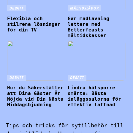
DEBATT
MÅLTIDSLÅDOR
Flexibla och
Gør madlavning
stilrena lösningar
lettere med
för din TV
Betterfeasts
måltidskasser
DEBATT
DEBATT
Hur du Säkerställer
Lindra hälsporre
att Dina Gäster Är
smärta: Bästa
Nöjda vid Din Nästa
inläggssulorna för
Middagsbjudning
effektiv lättnad
Tips och tricks för sytillbehör till