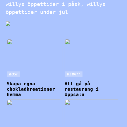
willys öppettider i påsk, willys
öppettider under jul
KOST
DEBATT
Skapa egna
Att gå på
chokladkreationer
restaurang i
hemma
Uppsala