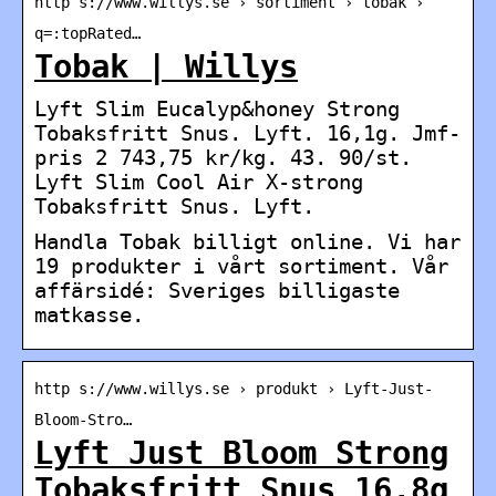
http s://www.willys.se › sortiment › tobak ›
q=:topRated…
Tobak | Willys
Lyft Slim Eucalyp&honey Strong
Tobaksfritt Snus. Lyft. 16,1g. Jmf-
pris 2 743,75 kr/kg. 43. 90/st.
Lyft Slim Cool Air X-strong
Tobaksfritt Snus. Lyft.
Handla Tobak billigt online. Vi har
19 produkter i vårt sortiment. Vår
affärsidé: Sveriges billigaste
matkasse.
http s://www.willys.se › produkt › Lyft-Just-
Bloom-Stro…
Lyft Just Bloom Strong
Tobaksfritt Snus 16,8g