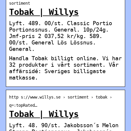
sortiment
Tobak | Willys
Lyft. 489. 00/st. Classic Portio
Portionssnus. General. 10p/24g.
Jmf-pris 2 037,52 kr/kg. 589.
00/st. General Lös Lössnus.
General.
Handla Tobak billigt online. Vi har
32 produkter i vårt sortiment. Vår
affärsidé: Sveriges billigaste
matkasse.
http s://www.willys.se › sortiment › tobak ›
q=:topRated…
Tobak | Willys
Lyft. 48. 90/st. Jakobsson´s Melon