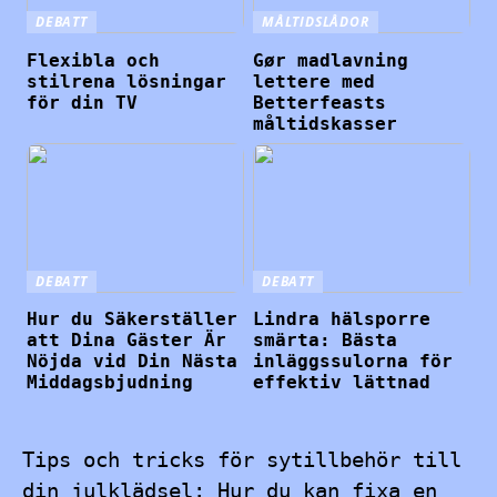
DEBATT
MÅLTIDSLÅDOR
Flexibla och
Gør madlavning
stilrena lösningar
lettere med
för din TV
Betterfeasts
måltidskasser
DEBATT
DEBATT
Hur du Säkerställer
Lindra hälsporre
att Dina Gäster Är
smärta: Bästa
Nöjda vid Din Nästa
inläggssulorna för
Middagsbjudning
effektiv lättnad
Tips och tricks för sytillbehör till
din julklädsel: Hur du kan fixa en