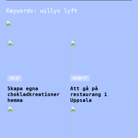
Keywords: willys lyft
KOST
DEBATT
Skapa egna
Att gå på
chokladkreationer
restaurang i
hemma
Uppsala