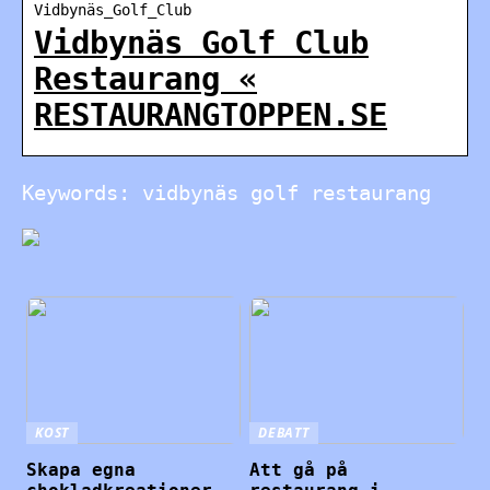
Vidbynäs_Golf_Club
Vidbynäs Golf Club
Restaurang «
RESTAURANGTOPPEN.SE
Keywords: vidbynäs golf restaurang
KOST
DEBATT
Skapa egna
Att gå på