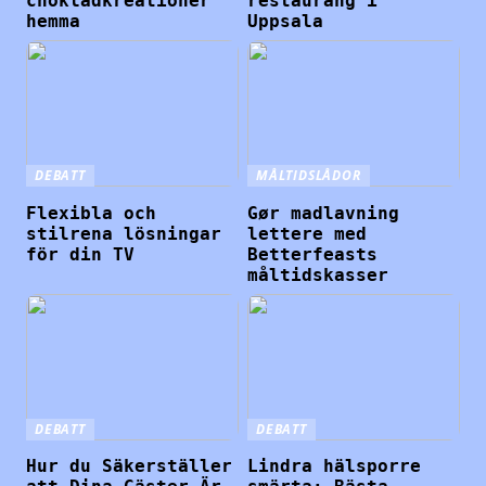
chokladkreationer
restaurang i
hemma
Uppsala
DEBATT
MÅLTIDSLÅDOR
Flexibla och
Gør madlavning
stilrena lösningar
lettere med
för din TV
Betterfeasts
måltidskasser
DEBATT
DEBATT
Hur du Säkerställer
Lindra hälsporre