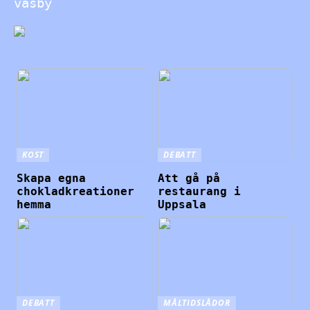
väsby
KOST
DEBATT
Skapa egna
Att gå på
chokladkreationer
restaurang i
hemma
Uppsala
DEBATT
MÅLTIDSLÅDOR