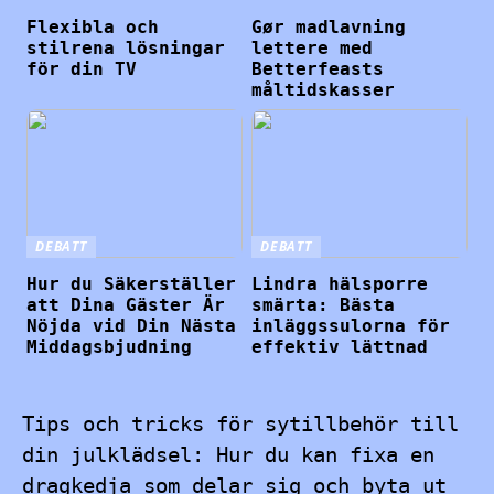
Flexibla och
Gør madlavning
stilrena lösningar
lettere med
för din TV
Betterfeasts
måltidskasser
DEBATT
DEBATT
Hur du Säkerställer
Lindra hälsporre
att Dina Gäster Är
smärta: Bästa
Nöjda vid Din Nästa
inläggssulorna för
Middagsbjudning
effektiv lättnad
Tips och tricks för sytillbehör till
din julklädsel: Hur du kan fixa en
dragkedja som delar sig och byta ut