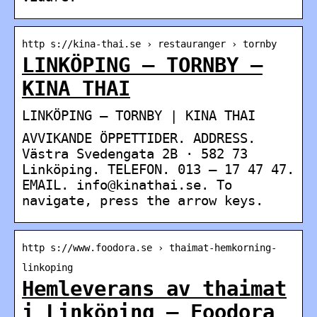
http s://kina-thai.se › restauranger › tornby
LINKÖPING – TORNBY –
KINA THAI
LINKÖPING – TORNBY | KINA THAI
AVVIKANDE ÖPPETTIDER. ADDRESS.
Västra Svedengata 2B · 582 73
Linköping. TELEFON. 013 – 17 47 47.
EMAIL. info@kinathai.se. To
navigate, press the arrow keys.
http s://www.foodora.se › thaimat-hemkorning-
linkoping
Hemleverans av thaimat
i Linköping – Foodora