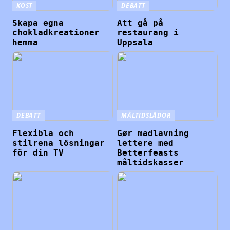
KOST
DEBATT
Skapa egna
Att gå på
chokladkreationer
restaurang i
hemma
Uppsala
DEBATT
MÅLTIDSLÅDOR
Flexibla och
Gør madlavning
stilrena lösningar
lettere med
för din TV
Betterfeasts
måltidskasser