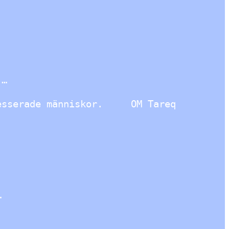
 …
tresserade människor. OM Tareq
…