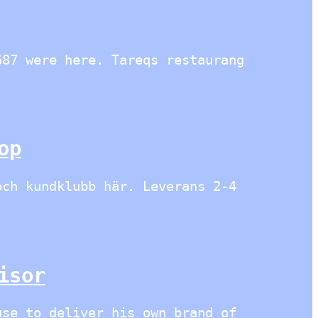
687 were here. Tareqs restaurang
op
och kundklubb här. Leverans 2-4
isor
use to deliver his own brand of