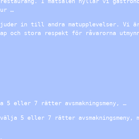
restaurang. I matsalen hyllar vi gastron
ur …
juder in till andra matupplevelser. Vi ä
ap och stora respekt för råvarorna utmyn
ja 5 eller 7 rätter avsmakningsmeny, …
lja 5 eller 7 rätter avsmakningsmeny, m