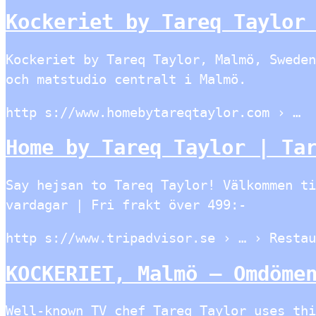
Kockeriet by Tareq Taylor
Kockeriet by Tareq Taylor, Malmö, Sweden
och matstudio centralt i Malmö.
http s://www.homebytareqtaylor.com › …
Home by Tareq Taylor | Ta
Say hejsan to Tareq Taylor! Välkommen ti
vardagar | Fri frakt över 499:-
http s://www.tripadvisor.se › … › Restau
KOCKERIET, Malmö – Omdöme
Well-known TV chef Tareq Taylor uses thi