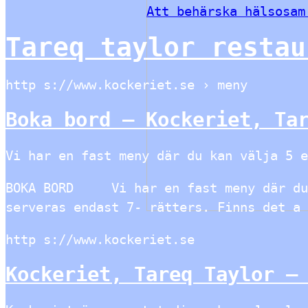
Att behärska hälsosam
Tareq taylor restau
http s://www.kockeriet.se › meny
Boka bord – Kockeriet, Ta
Vi har en fast meny där du kan välja 5 e
BOKA BORD Vi har en fast meny där du k
serveras endast 7- rätters. Finns det a 
http s://www.kockeriet.se
Kockeriet, Tareq Taylor –