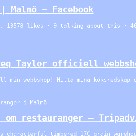
 | Malmö – Facebook
. 13578 likes · 9 talking about this · 4
req Taylor officiell webbsh
ll min webbshop! Hitta mina köksredskap 
ranger i Malmö
n om restauranger – Tripadv
s characterful timbered 17C grain wareho