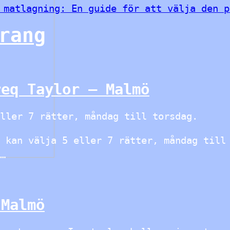
 matlagning: En guide för att välja den p
rang
req Taylor – Malmö
ller 7 rätter, måndag till torsdag.
an välja 5 eller 7 rätter, måndag till 
…
 Malmö