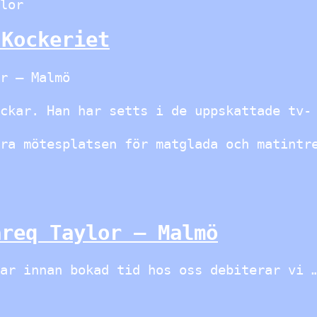
lor
 Kockeriet
r – Malmö
ckar. Han har setts i de uppskattade tv-
ara mötesplatsen för matglada och matin
areq Taylor – Malmö
ar innan bokad tid hos oss debiterar vi 