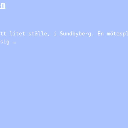
em
tt litet ställe, i Sundbyberg. En mötesp
sig …