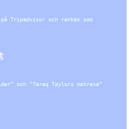
 på Tripadvisor och rankas som
t
ider” och ”Tareq Taylors matresa”