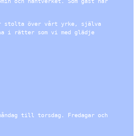
omin och hantverket. Som gäst har
r stolta över vårt yrke, själva
na i rätter som vi med glädje
åndag till torsdag. Fredagar och