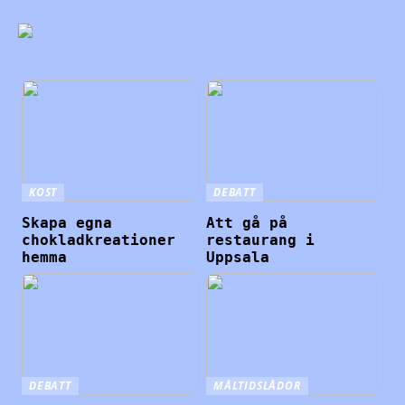
KOST
DEBATT
Skapa egna
Att gå på
chokladkreationer
restaurang i
hemma
Uppsala
DEBATT
MÅLTIDSLÅDOR