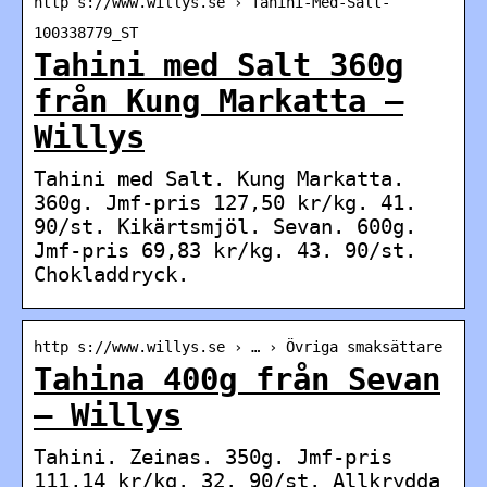
http s://www.willys.se › Tahini-Med-Salt-
100338779_ST
Tahini med Salt 360g
från Kung Markatta –
Willys
Tahini med Salt. Kung Markatta.
360g. Jmf-pris 127,50 kr/kg. 41.
90/st. Kikärtsmjöl. Sevan. 600g.
Jmf-pris 69,83 kr/kg. 43. 90/st.
Chokladdryck.
http s://www.willys.se › … › Övriga smaksättare
Tahina 400g från Sevan
– Willys
Tahini. Zeinas. 350g. Jmf-pris
111,14 kr/kg. 32. 90/st. Allkrydda