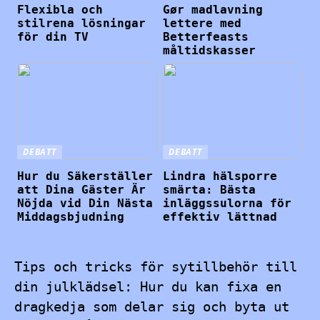
Flexibla och
Gør madlavning
stilrena lösningar
lettere med
för din TV
Betterfeasts
måltidskasser
DEBATT
DEBATT
Hur du Säkerställer
Lindra hälsporre
att Dina Gäster Är
smärta: Bästa
Nöjda vid Din Nästa
inläggssulorna för
Middagsbjudning
effektiv lättnad
Tips och tricks för sytillbehör till
din julklädsel: Hur du kan fixa en
dragkedja som delar sig och byta ut