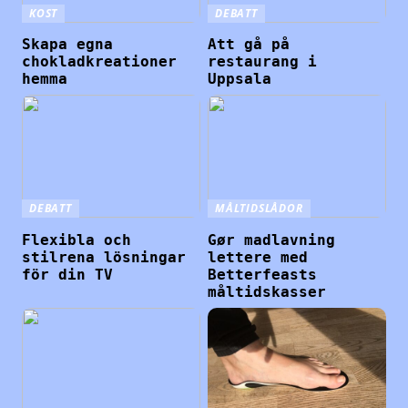
KOST
DEBATT
Skapa egna
Att gå på
chokladkreationer
restaurang i
hemma
Uppsala
DEBATT
MÅLTIDSLÅDOR
Flexibla och
Gør madlavning
stilrena lösningar
lettere med
för din TV
Betterfeasts
måltidskasser