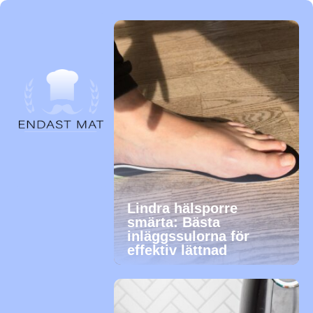
Lindra hälsporre
smärta: Bästa
inläggssulorna för
effektiv lättnad