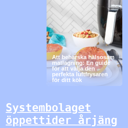
Att behärska hälsosam
matlagning: En guide
för att välja den
perfekta luftfrysaren
för ditt kök
Systembolaget
öppettider årjäng