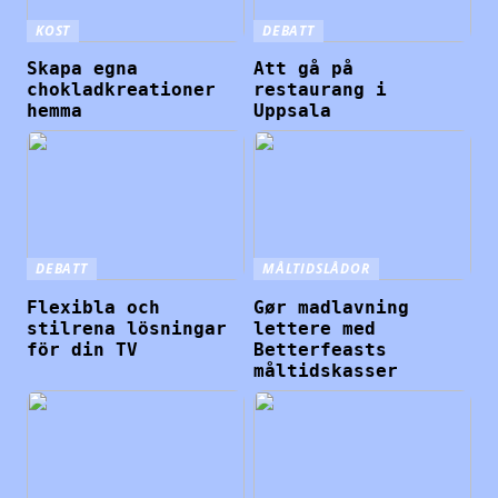
KOST
DEBATT
Skapa egna
Att gå på
chokladkreationer
restaurang i
hemma
Uppsala
DEBATT
MÅLTIDSLÅDOR
Flexibla och
Gør madlavning
stilrena lösningar
lettere med
för din TV
Betterfeasts
måltidskasser