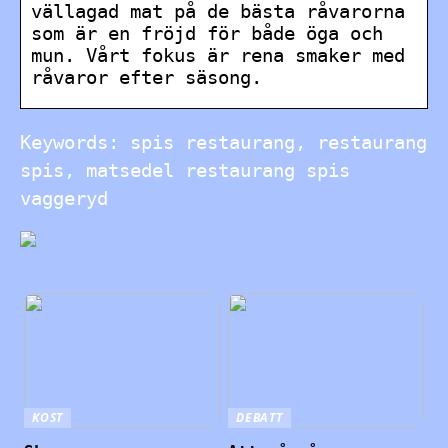
vällagad mat på de bästa råvarorna
som är en fröjd för både öga och
mun. Vårt fokus är rena smaker med
råvaror efter säsong.
Keywords: spis restaurang, restaurang
spis, matsedel restaurang spis
vaggeryd
KOST
DEBATT