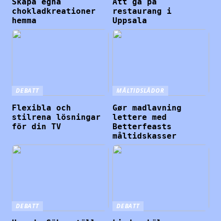
Skapa egna
Att gå på
chokladkreationer
restaurang i
hemma
Uppsala
DEBATT
MÅLTIDSLÅDOR
Flexibla och
Gør madlavning
stilrena lösningar
lettere med
för din TV
Betterfeasts
måltidskasser
DEBATT
DEBATT