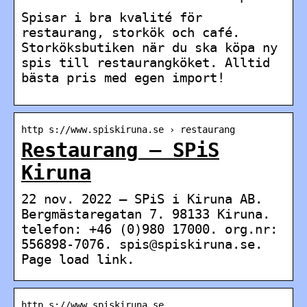
Spisar i bra kvalité för
restaurang, storkök och café.
Storköksbutiken när du ska köpa ny
spis till restaurangköket. Alltid
bästa pris med egen import!
http s://www.spiskiruna.se › restaurang
Restaurang – SPiS
Kiruna
22 nov. 2022 — SPiS i Kiruna AB.
Bergmästaregatan 7. 98133 Kiruna.
telefon: +46 (0)980 17000. org.nr:
556898-7076. spis@spiskiruna.se.
Page load link.
http s://www.spiskiruna.se