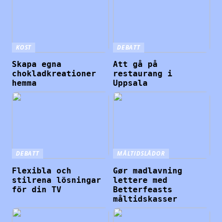
KOST
DEBATT
Skapa egna
Att gå på
chokladkreationer
restaurang i
hemma
Uppsala
DEBATT
MÅLTIDSLÅDOR
Flexibla och
Gør madlavning
stilrena lösningar
lettere med
för din TV
Betterfeasts
måltidskasser