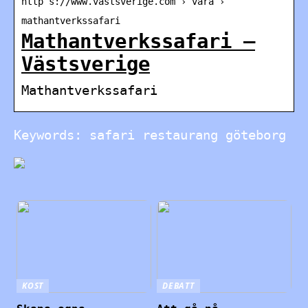
http s://www.vastsverige.com › vara ›
mathantverkssafari
Mathantverkssafari –
Västsverige
Mathantverkssafari
Keywords: safari restaurang göteborg
KOST
DEBATT