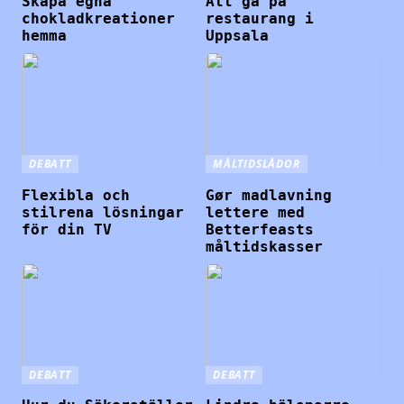
Skapa egna
Att gå på
chokladkreationer
restaurang i
hemma
Uppsala
DEBATT
MÅLTIDSLÅDOR
Flexibla och
Gør madlavning
stilrena lösningar
lettere med
för din TV
Betterfeasts
måltidskasser
DEBATT
DEBATT