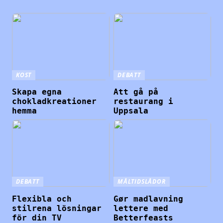
KOST
DEBATT
Skapa egna
Att gå på
chokladkreationer
restaurang i
hemma
Uppsala
DEBATT
MÅLTIDSLÅDOR
Flexibla och
Gør madlavning
stilrena lösningar
lettere med
för din TV
Betterfeasts