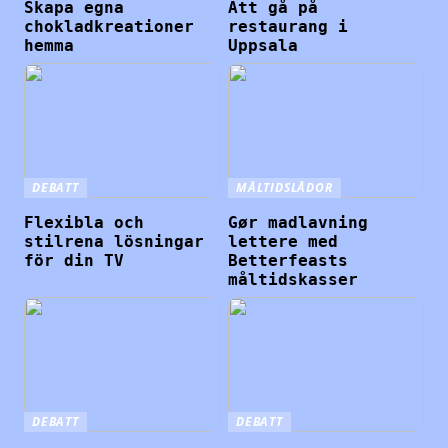
Skapa egna
Att gå på
chokladkreationer
restaurang i
hemma
Uppsala
DEBATT
MÅLTIDSLÅDOR
Flexibla och
Gør madlavning
stilrena lösningar
lettere med
för din TV
Betterfeasts
måltidskasser
DEBATT
DEBATT