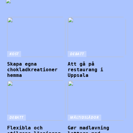
KOST
DEBATT
Skapa egna
Att gå på
chokladkreationer
restaurang i
hemma
Uppsala
DEBATT
MÅLTIDSLÅDOR
Flexibla och
Gør madlavning