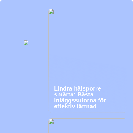
Lindra hälsporre
smärta: Bästa
inläggssulorna för
effektiv lättnad