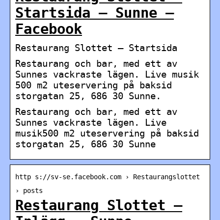
Startsida – Sunne –
Facebook
Restaurang Slottet – Startsida
Restaurang och bar, med ett av
Sunnes vackraste lägen. Live musik
500 m2 uteservering på baksid
storgatan 25, 686 30 Sunne.
Restaurang och bar, med ett av
Sunnes vackraste lägen. Live
musik500 m2 uteservering på baksid
storgatan 25, 686 30 Sunne
http s://sv-se.facebook.com › Restaurangslottet
› posts
Restaurang Slottet –