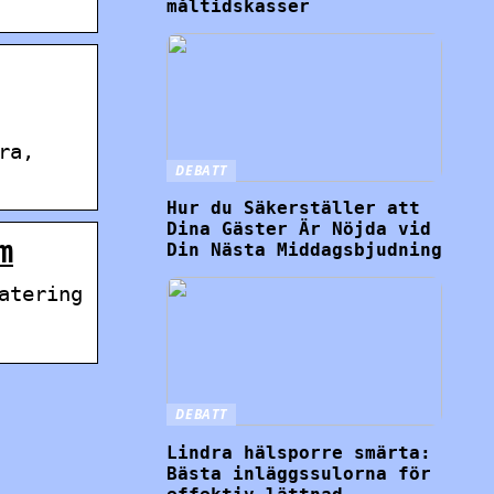
måltidskasser
ra,
DEBATT
Hur du Säkerställer att
Dina Gäster Är Nöjda vid
m
Din Nästa Middagsbjudning
atering
DEBATT
Lindra hälsporre smärta:
Bästa inläggssulorna för