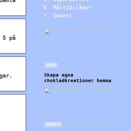
Måltidslådor
Debatt
 5 på
KOST
gar.
Skapa egna
chokladkreationer hemma
DEBATT