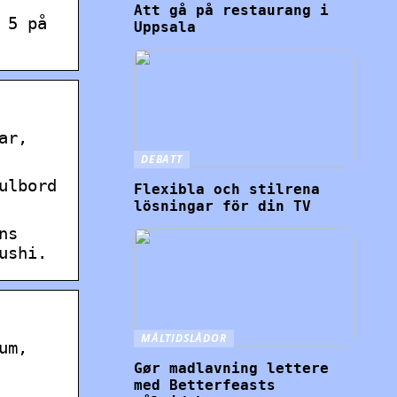
Att gå på restaurang i
 5 på
Uppsala
ar,
DEBATT
ulbord
Flexibla och stilrena
lösningar för din TV
ns
ushi.
MÅLTIDSLÅDOR
um,
Gør madlavning lettere
med Betterfeasts