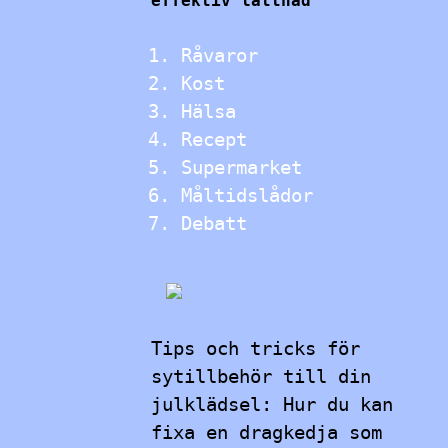
effektiv lättnad
Råvaror
Kost
Hälsa
Recept
Supermarket
Måltidslådor
Debatt
Tips och tricks för
sytillbehör till din
julklädsel: Hur du kan
fixa en dragkedja som