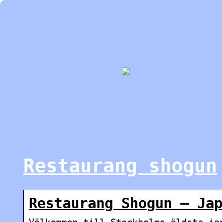
Restaurang shogun
Restaurang Shogun – Ja
Välkommen till Stockholms äldsta ja