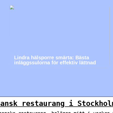
Lindra hälsporre smärta: Bästa
inläggssulorna för effektiv lättnad
pansk restaurang i Stockhol
panska restaurang, belägen mitt i vackra 