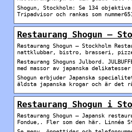
Shogun, Stockholm: Se 134 objektiva
Tripadvisor och rankas som nummer65
Restaurang Shogun – St
Restaurang Shogun – Stockholm Resta
nattklubbar, bistro, brasseri, pizz
Restaurang Shoguns Julbord. JULBUFF
med massor av japanska delikatesser
Shogun erbjuder Japanska specialite
äldsta japanska krogar och är det r
Restaurang Shogun i St
Restaurang Shogun – Japansk restaur
Fondue,. Fler som den här. Linnéa S
Se meny, öppettider och telefonnumm