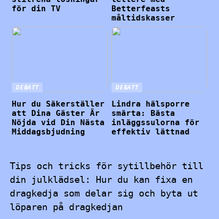
för din TV
Betterfeasts
måltidskasser
DEBATT
DEBATT
Hur du Säkerställer
Lindra hälsporre
att Dina Gäster Är
smärta: Bästa
Nöjda vid Din Nästa
inläggssulorna för
Middagsbjudning
effektiv lättnad
Tips och tricks för sytillbehör till
din julklädsel: Hur du kan fixa en
dragkedja som delar sig och byta ut
löparen på dragkedjan