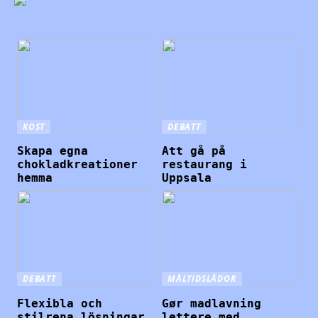
KOST
DEBATT
Skapa egna
Att gå på
chokladkreationer
restaurang i
hemma
Uppsala
DEBATT
MÅLTIDSLÅDOR
Flexibla och
Gør madlavning
stilrena lösningar
lettere med