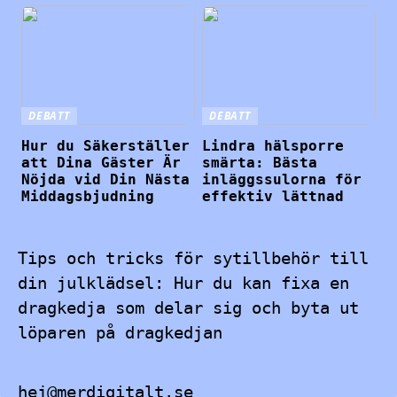
DEBATT
DEBATT
Hur du Säkerställer
Lindra hälsporre
att Dina Gäster Är
smärta: Bästa
Nöjda vid Din Nästa
inläggssulorna för
Middagsbjudning
effektiv lättnad
Tips och tricks för sytillbehör till
din julklädsel: Hur du kan fixa en
dragkedja som delar sig och byta ut
löparen på dragkedjan
hej@merdigitalt.se