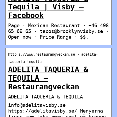
Tequila | Visby –
Facebook
Page · Mexican Restaurant · +46 498
65 69 65 · tacos@brooklynvisby.se ·
Open now · Price Range · $$.
http s://www.restaurangveckan.se › adelita-
taqueria-tequila
ADELITA TAQUERIA &
TEQUILA –
Restaurangveckan
ADELITA TAQUERIA & TEQUILA
info@adelitavisby.se
https://adelitavisby.se/ Menyerna
finns som take away samt på krogen.