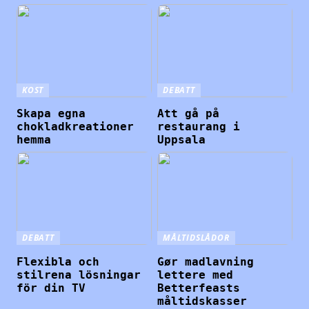
KOST
DEBATT
Skapa egna
Att gå på
chokladkreationer
restaurang i
hemma
Uppsala
DEBATT
MÅLTIDSLÅDOR
Flexibla och
Gør madlavning
stilrena lösningar
lettere med
för din TV
Betterfeasts
måltidskasser