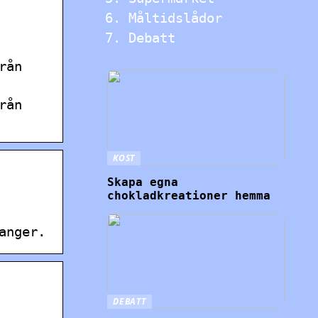
Måltidslådor
Debatt
rån
rån
KOST
Skapa egna
chokladkreationer hemma
anger.
DEBATT