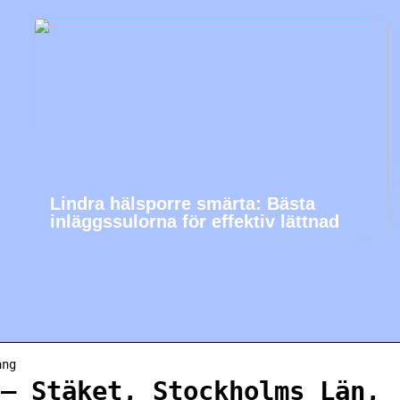
Lindra hälsporre smärta: Bästa
inläggssulorna för effektiv lättnad
ang
 – Stäket, Stockholms Län,