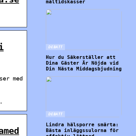
måltidskasser
i
DEBATT
Hur du Säkerställer att
Dina Gäster Är Nöjda vid
Din Nästa Middagsbjudning
ser med
.
DEBATT
Lindra hälsporre smärta:
amed
Bästa inläggssulorna för