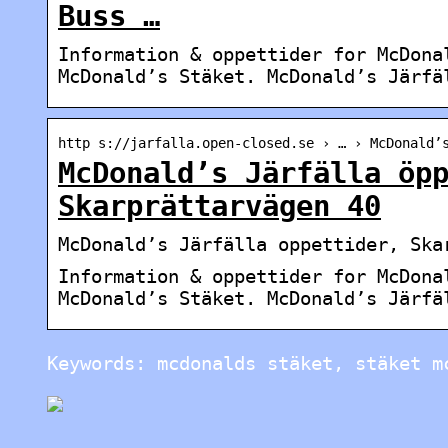
Buss …
Information & oppettider for McDona
McDonald’s Stäket. McDonald’s Järfä
http s://jarfalla.open-closed.se › … › McDonald’
McDonald’s Järfälla öp
Skarprättarvägen 40
McDonald’s Järfälla oppettider, Ska
Information & oppettider for McDona
McDonald’s Stäket. McDonald’s Järfä
Keywords: mcdonalds stäket, stäket m