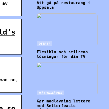
Att gå på restaurang i
 av
Uppsala
ld’s
DEBATT
Flexibla och stilrena
lösningar för din TV
nadino,
MÅLTIDSLÅDOR
Gør madlavning lettere
med Betterfeasts
a.se