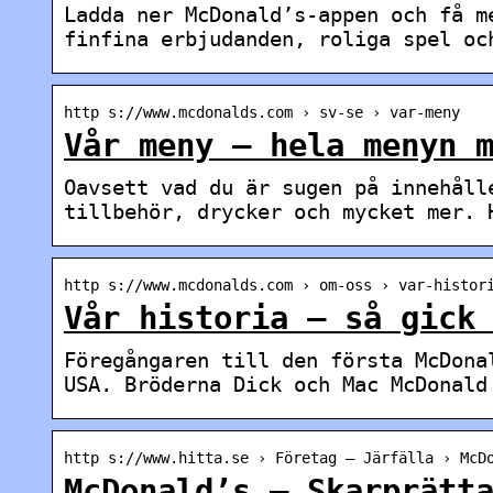
Ladda ner McDonald’s-appen och få m
finfina erbjudanden, roliga spel oc
http s://www.mcdonalds.com › sv-se › var-meny
Vår meny – hela menyn 
Oavsett vad du är sugen på innehåll
tillbehör, drycker och mycket mer. 
http s://www.mcdonalds.com › om-oss › var-histor
Vår historia – så gick
Föregångaren till den första McDona
USA. Bröderna Dick och Mac McDonald
http s://www.hitta.se › Företag – Järfälla › McD
McDonald’s – Skarprätt