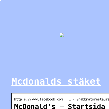
Mcdonalds stäket
http s://www.facebook.com › … › Snabbmatsrestaur
McDonald’s – Startsida