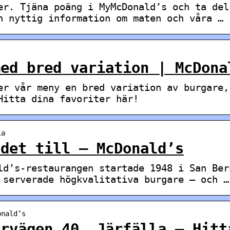
er. Tjäna poäng i MyMcDonald’s och ta del
h nyttig information om maten och våra …
med bred variation | McDona
er vår meny en bred variation av burgare,
Hitta dina favoriter här!
ia
 det till – McDonald’s
ld’s-restaurangen startade 1948 i San Ber
 serverade högkvalitativa burgare – och …
onald’s
arvägen 40, Järfälla – Hitt