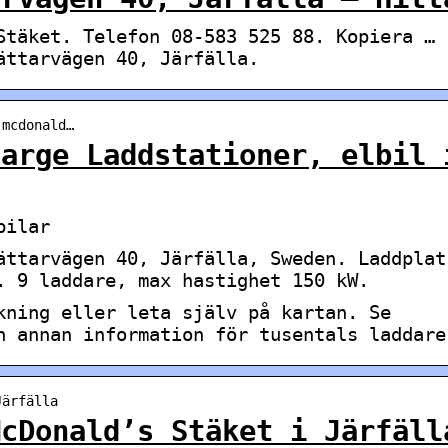
Stäket. Telefon 08-583 525 88. Kopiera …
ättarvägen 40, Järfälla.
-mcdonald…
harge Laddstationer, elbil 
bilar
ättarvägen 40, Järfälla, Sweden. Laddplat
. 9 laddare, max hastighet 150 kW.
kning eller leta själv på kartan. Se
h annan information för tusentals laddare
Järfälla
McDonald’s Stäket i Järfäll