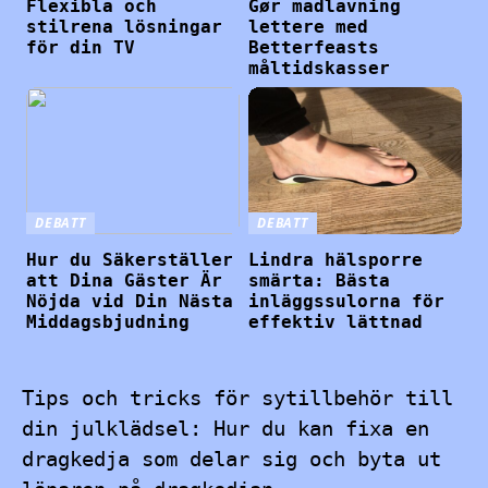
Flexibla och
Gør madlavning
stilrena lösningar
lettere med
för din TV
Betterfeasts
måltidskasser
DEBATT
DEBATT
Hur du Säkerställer
Lindra hälsporre
att Dina Gäster Är
smärta: Bästa
Nöjda vid Din Nästa
inläggssulorna för
Middagsbjudning
effektiv lättnad
Tips och tricks för sytillbehör till
din julklädsel: Hur du kan fixa en
dragkedja som delar sig och byta ut