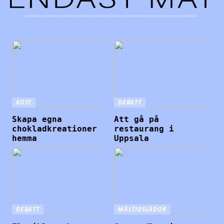
KOST
DEBATT
Skapa egna
Att gå på
chokladkreationer
restaurang i
hemma
Uppsala
DEBATT
MÅLTIDSLÅDOR