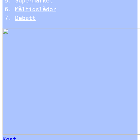
Supermarket
Måltidslådor
Debatt
Kost