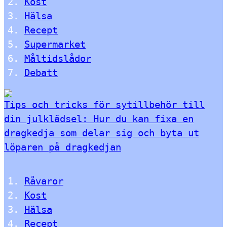
Kost
Hälsa
Recept
Supermarket
Måltidslådor
Debatt
Tips och tricks för sytillbehör till
din julklädsel: Hur du kan fixa en
dragkedja som delar sig och byta ut
löparen på dragkedjan
Råvaror
Kost
Hälsa
Recept