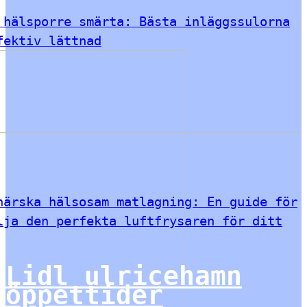
 hälsporre smärta: Bästa inläggssulorna
fektiv lättnad
härska hälsosam matlagning: En guide för
lja den perfekta luftfrysaren för ditt
Lidl ulricehamn
öppettider