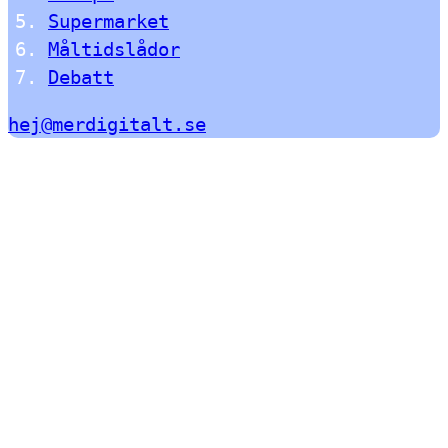
Supermarket
Måltidslådor
Debatt
hej@merdigitalt.se