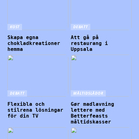
KOST
DEBATT
Skapa egna
Att gå på
chokladkreationer
restaurang i
hemma
Uppsala
DEBATT
MÅLTIDSLÅDOR
Flexibla och
Gør madlavning
stilrena lösningar
lettere med
för din TV
Betterfeasts
måltidskasser