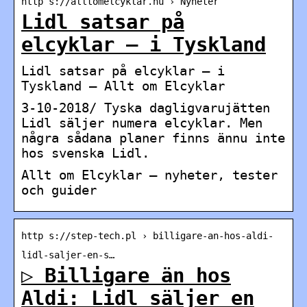
http s://alltomelcyklar.nu › Nyheter
Lidl satsar på
elcyklar – i Tyskland
Lidl satsar på elcyklar – i
Tyskland – Allt om Elcyklar
3-10-2018/ Tyska dagligvarujätten
Lidl säljer numera elcyklar. Men
några sådana planer finns ännu inte
hos svenska Lidl.
Allt om Elcyklar – nyheter, tester
och guider
http s://step-tech.pl › billigare-an-hos-aldi-
lidl-saljer-en-s…
▷ Billigare än hos
Aldi: Lidl säljer en