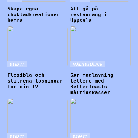
Skapa egna
Att gå på
chokladkreationer
restaurang i
hemma
Uppsala
DEBATT
MÅLTIDSLÅDOR
Flexibla och
Gør madlavning
stilrena lösningar
lettere med
för din TV
Betterfeasts
måltidskasser
DEBATT
DEBATT