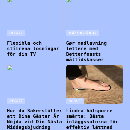
DEBATT
MÅLTIDSLÅDOR
Flexibla och
Gør madlavning
stilrena lösningar
lettere med
för din TV
Betterfeasts
måltidskasser
DEBATT
DEBATT
Hur du Säkerställer
Lindra hälsporre
att Dina Gäster Är
smärta: Bästa
Nöjda vid Din Nästa
inläggssulorna för
Middagsbjudning
effektiv lättnad