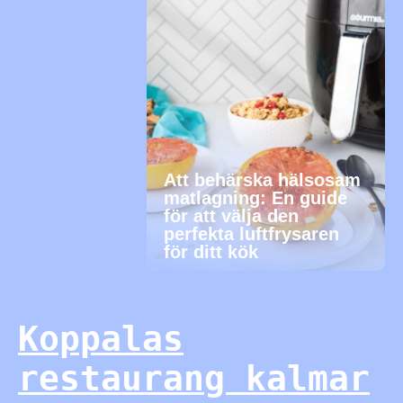
Att behärska hälsosam
matlagning: En guide
för att välja den
perfekta luftfrysaren
för ditt kök
Koppalas
restaurang kalmar