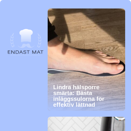
Lindra hälsporre
smärta: Bästa
inläggssulorna för
effektiv lättnad