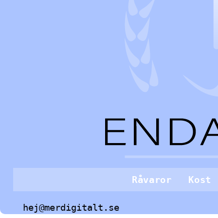
Råvaror
Kost
hej@merdigitalt.se