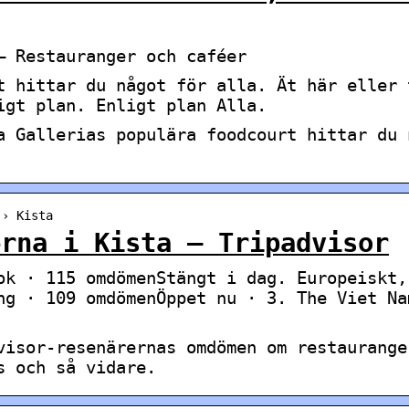
– Restauranger och caféer
t hittar du något för alla. Ät här eller 
igt plan. Enligt plan Alla.
a Gallerias populära foodcourt hittar du 
 › Kista
erna i Kista – Tripadvisor
ok · 115 omdömenStängt i dag. Europeiskt,
ng · 109 omdömenÖppet nu · 3. The Viet Na
visor-resenärernas omdömen om restaurange
s och så vidare.