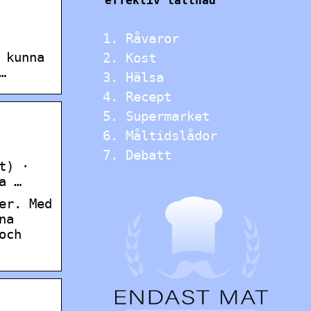
effektiv lättnad
Råvaror
 kunna
Kost
…
Hälsa
Recept
Supermarket
Måltidslådor
Debatt
t) ·
a …
er. Med
na
och