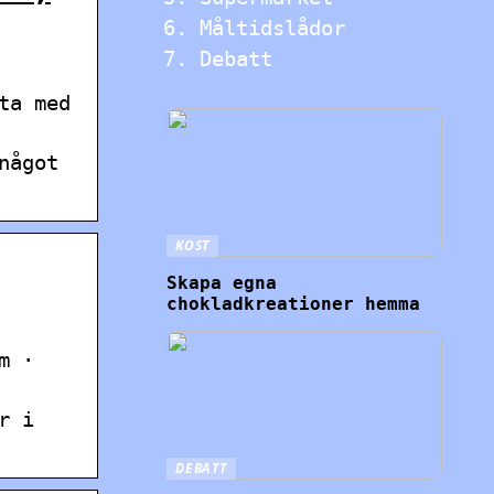
Måltidslådor
Debatt
ta med
något
KOST
Skapa egna
chokladkreationer hemma
m ·
r i
DEBATT