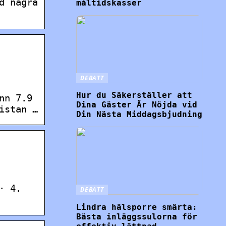
d några
måltidskasser
DEBATT
Hur du Säkerställer att
nn 7.9
Dina Gäster Är Nöjda vid
istan …
Din Nästa Middagsbjudning
· 4.
DEBATT
Lindra hälsporre smärta:
Bästa inläggssulorna för