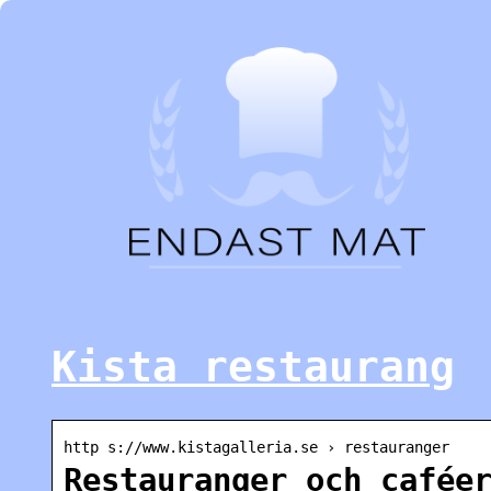
Kista restaurang
http s://www.kistagalleria.se › restauranger
Restauranger och cafée