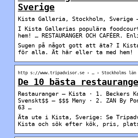
Sverige
Kista Galleria, Stockholm, Sverige 
I Kista Gallerias populära foodcour
hem! … RESTAURANGER OCH CAFÉER. Enl
Sugen på något gott att äta? I Kist
för alla. Ät här eller ta med hem!
http s://www.tripadvisor.se › … › Stockholms län
De 10 bästa restaurang
Restauranger – Kista · 1. Beckers K
Svenskt$$ – $$$ Meny · 2. ZAN By Po
63 …
Äta ute i Kista, Sverige: Se Tripad
Kista och sök efter kök, pris, plat