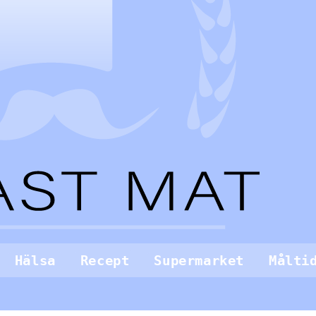
Hälsa
Recept
Supermarket
Målti