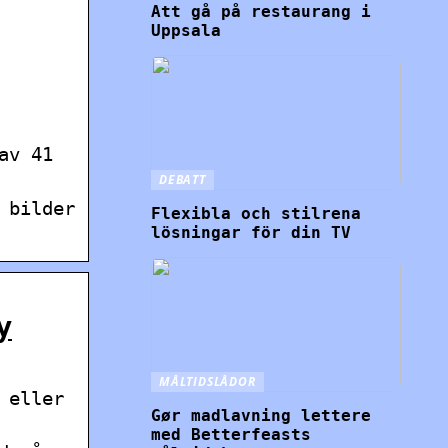
Att gå på restaurang i
Uppsala
av 41
DEBATT
 bilder
Flexibla och stilrena
lösningar för din TV
y
MÅLTIDSLÅDOR
 eller
Gør madlavning lettere
med Betterfeasts