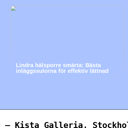
Lindra hälsporre smärta: Bästa
inläggssulorna för effektiv lättnad
r – Kista Galleria, Stockho