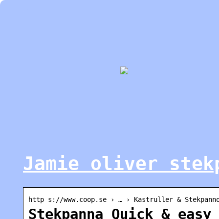
Jamie oliver stek
http s://www.coop.se › … › Kastruller & Stekpann
Stekpanna Quick & easy