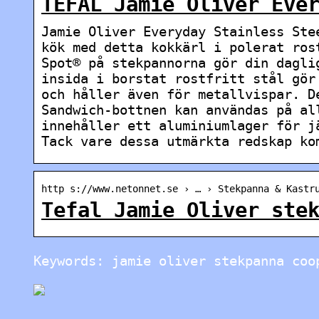
TEFAL Jamie Oliver Eve
Jamie Oliver Everyday Stainless Ste
kök med detta kokkärl i polerat ros
Spot® på stekpannorna gör din dagli
insida i borstat rostfritt stål gör
och håller även för metallvispar. D
Sandwich-bottnen kan användas på al
innehåller ett aluminiumlager för j
Tack vare dessa utmärkta redskap ko
http s://www.netonnet.se › … › Stekpanna & Kastr
Tefal Jamie Oliver ste
Keywords: jamie oliver stekpanna coo