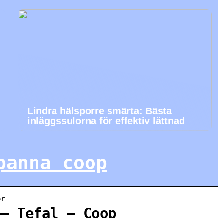
Lindra hälsporre smärta: Bästa
inläggssulorna för effektiv lättnad
panna coop
or
 – Tefal – Coop