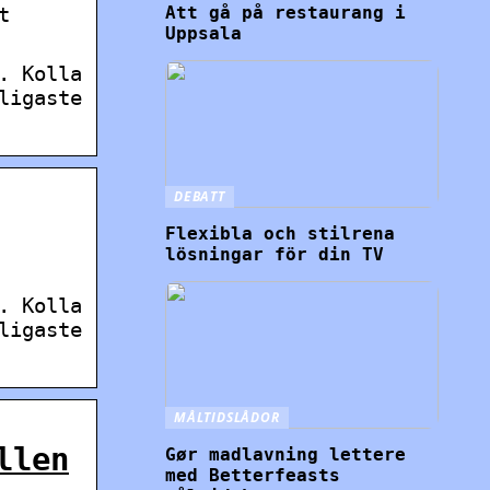
Att gå på restaurang i
t
Uppsala
. Kolla
ligaste
DEBATT
Flexibla och stilrena
lösningar för din TV
. Kolla
ligaste
MÅLTIDSLÅDOR
llen
Gør madlavning lettere
med Betterfeasts