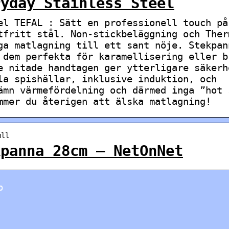
ryday Stainless Steel
el TEFAL : Sätt en professionell touch på
tfritt stål. Non-stickbeläggning och Ther
ga matlagning till ett sant nöje. Stekpan
 dem perfekta för karamellisering eller b
e nitade handtagen ger ytterligare säkerh
la spishällar, inklusive induktion, och
ämn värmefördelning och därmed inga ”hot 
mmer du återigen att älska matlagning!
ull
kpanna 28cm – NetOnNet
p