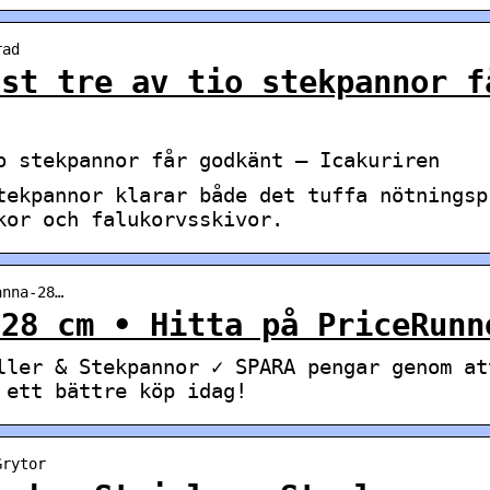
rad
ast tre av tio stekpannor f
o stekpannor får godkänt – Icakuriren
tekpannor klarar både det tuffa nötningsp
kor och falukorvsskivor.
anna-28…
 28 cm • Hitta på PriceRunn
ller & Stekpannor ✓ SPARA pengar genom at
 ett bättre köp idag!
Grytor