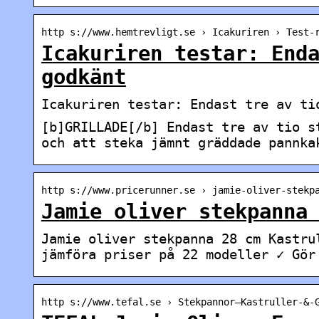
http s://www.hemtrevligt.se › Icakuriren › Test-
Icakuriren testar: End
godkänt
Icakuriren testar: Endast tre av ti
[b]GRILLADE[/b] Endast tre av tio s
och att steka jämnt gräddade pannka
http s://www.pricerunner.se › jamie-oliver-stekp
Jamie oliver stekpanna
Jamie oliver stekpanna 28 cm Kastru
jämföra priser på 22 modeller ✓ Gör
http s://www.tefal.se › Stekpannor–Kastruller-&-