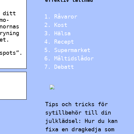
effektiv lättnad
 ditt
Råvaror
mo-
Kost
nornas
ryning
Hälsa
et.
Recept
Supermarket
spots”.
Måltidslådor
Debatt
Tips och tricks för
sytillbehör till din
julklädsel: Hur du kan
fixa en dragkedja som