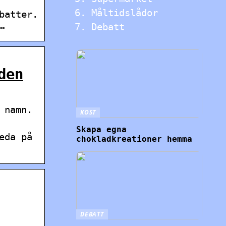
Måltidslådor
batter.
…
Debatt
den
 namn.
KOST
Skapa egna
eda på
chokladkreationer hemma
DEBATT