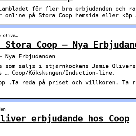
lambladet för fler bra erbjudanden och ra
r online på Stora Coop hemsida eller köp 
e-olive…
a Stora Coop – Nya Erbjudan
– Nya Erbjudanden
a som säljs i stjärnkockens Jamie Olivers
s … Coop/Kökskungen/Induction-line.
op .Ta reda på priset och villkoren. Ta r
den
oliver erbjudande hos Coop