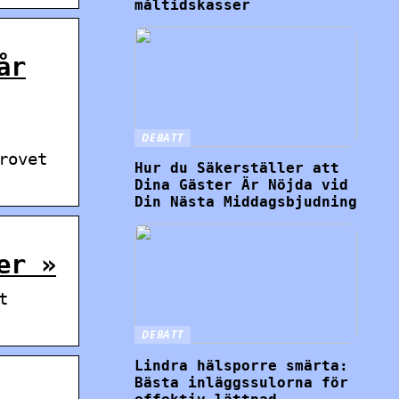
måltidskasser
år
DEBATT
rovet
Hur du Säkerställer att
Dina Gäster Är Nöjda vid
Din Nästa Middagsbjudning
er »
t
DEBATT
Lindra hälsporre smärta:
Bästa inläggssulorna för