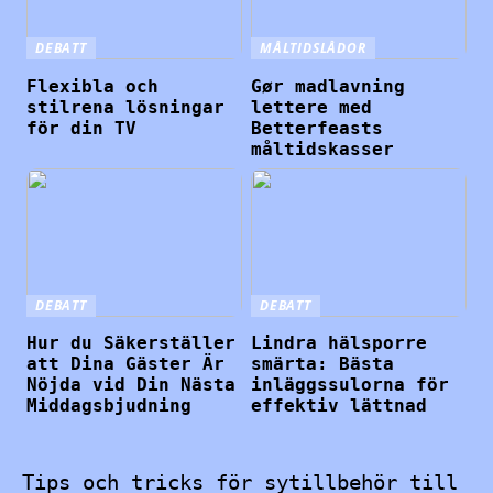
DEBATT
MÅLTIDSLÅDOR
Flexibla och
Gør madlavning
stilrena lösningar
lettere med
för din TV
Betterfeasts
måltidskasser
DEBATT
DEBATT
Hur du Säkerställer
Lindra hälsporre
att Dina Gäster Är
smärta: Bästa
Nöjda vid Din Nästa
inläggssulorna för
Middagsbjudning
effektiv lättnad
Tips och tricks för sytillbehör till