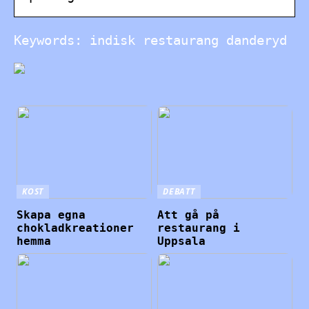
Keywords: indisk restaurang danderyd
KOST
DEBATT
Skapa egna
Att gå på
chokladkreationer
restaurang i
hemma
Uppsala