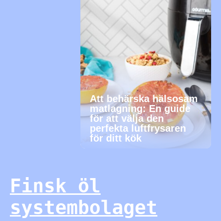
Att behärska hälsosam
matlagning: En guide
för att välja den
perfekta luftfrysaren
för ditt kök
Finsk öl
systembolaget