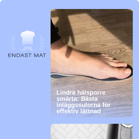
Lindra hälsporre
smärta: Bästa
inläggssulorna för
effektiv lättnad