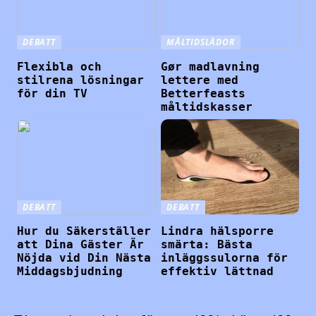
DEBATT
MÅLTIDSLÅDOR
Flexibla och
Gør madlavning
stilrena lösningar
lettere med
för din TV
Betterfeasts
måltidskasser
DEBATT
DEBATT
Hur du Säkerställer
Lindra hälsporre
att Dina Gäster Är
smärta: Bästa
Nöjda vid Din Nästa
inläggssulorna för
Middagsbjudning
effektiv lättnad