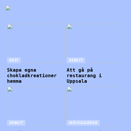
KOST
DEBATT
Skapa egna
Att gå på
chokladkreationer
restaurang i
hemma
Uppsala
DEBATT
MÅLTIDSLÅDOR