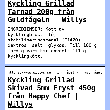
Kyckling Grillad
Tärnad 200g från
Guldfågeln – Willys
INGREDIENSER: Kött av
kycklingbröstfilé,
stabiliseringsmedel (E1420),
dextros, salt, glykos. Till 100 g
färdig vara har använts 111 g
kycklingkött.
http s://www.willys.se › … › Fågel › Fryst fågel
Kyckling Grillad
Skivad 5mm Fryst 450g
från Happy Chef |
Willys