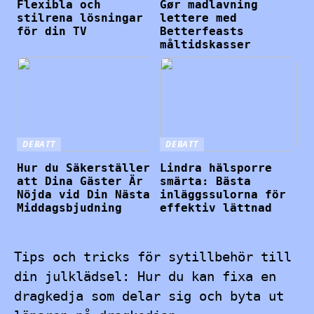
Flexibla och
Gør madlavning
stilrena lösningar
lettere med
för din TV
Betterfeasts
måltidskasser
DEBATT
DEBATT
Hur du Säkerställer
Lindra hälsporre
att Dina Gäster Är
smärta: Bästa
Nöjda vid Din Nästa
inläggssulorna för
Middagsbjudning
effektiv lättnad
Tips och tricks för sytillbehör till
din julklädsel: Hur du kan fixa en
dragkedja som delar sig och byta ut