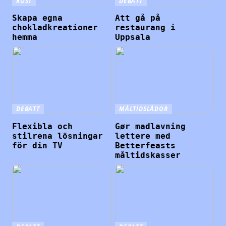
KOST
DEBATT
Skapa egna
Att gå på
chokladkreationer
restaurang i
hemma
Uppsala
DEBATT
MÅLTIDSLÅDOR
Flexibla och
Gør madlavning
stilrena lösningar
lettere med
för din TV
Betterfeasts
måltidskasser