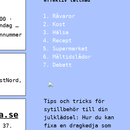
effektiv lättnad
Råvaror
00 ·
Kost
ndag …
Hälsa
nnummer
Recept
Supermarket
Måltidslådor
Debatt
stNord,
Tips och tricks för
sytillbehör till din
a.se
julklädsel: Hur du kan
fixa en dragkedja som
 37.