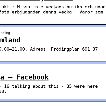
takt · Missa inte veckans butiks-erbjudan
ästa erbjudanden denna vecka · Varor som 
roding
rmland
9.00—21.00. Adress. Frödingplan 691 37
ga – Facebook
· 16 talking about this · 35 were here.
00.