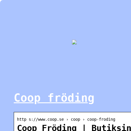
Coop fröding
http s://www.coop.se › coop › coop-froding
Coop Fröding | Butiksi