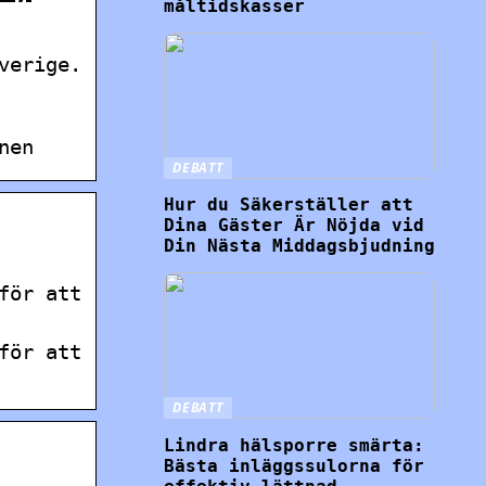
måltidskasser
verige.
nen
DEBATT
Hur du Säkerställer att
Dina Gäster Är Nöjda vid
Din Nästa Middagsbjudning
för att
för att
DEBATT
Lindra hälsporre smärta:
Bästa inläggssulorna för