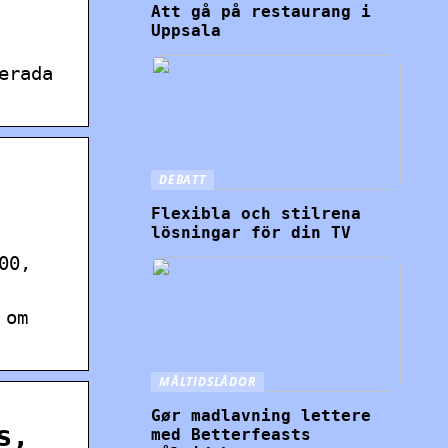
Att gå på restaurang i
Uppsala
erada
DEBATT
Flexibla och stilrena
lösningar för din TV
00,
 om
MÅLTIDSLÅDOR
Gør madlavning lettere
s,
med Betterfeasts