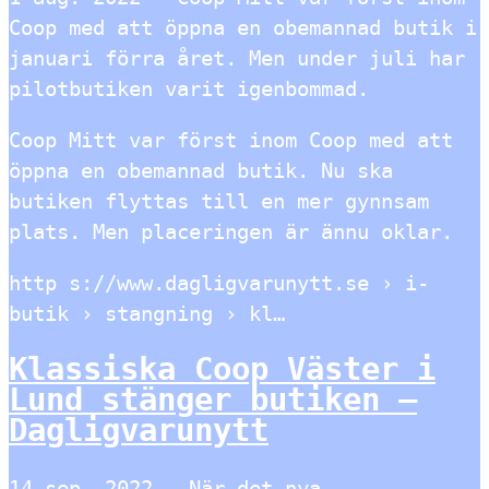
Coop med att öppna en obemannad butik i
januari förra året. Men under juli har
pilotbutiken varit igenbommad.
Coop Mitt var först inom Coop med att
öppna en obemannad butik. Nu ska
butiken flyttas till en mer gynnsam
plats. Men placeringen är ännu oklar.
http s://www.dagligvarunytt.se › i-
butik › stangning › kl…
Klassiska Coop Väster i
Lund stänger butiken –
Dagligvarunytt
14 sep. 2022 — När det nya