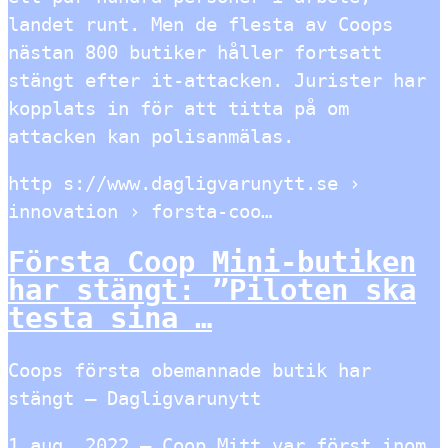
landet runt. Men de flesta av Coops
nästan 800 butiker håller fortsatt
stängt efter it-attacken. Jurister har
kopplats in för att titta på om
attacken kan polisanmälas.
http s://www.dagligvarunytt.se ›
innovation › forsta-coo…
Första Coop Mini-butiken
har stängt: ”Piloten ska
testa sina …
Coops första obemannade butik har
stängt – Dagligvarunytt
1 aug. 2022 — Coop Mitt var först inom