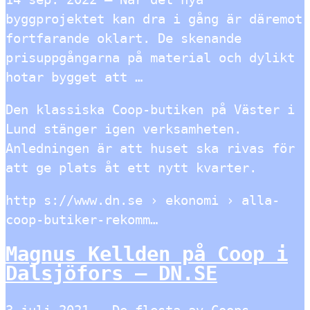
byggprojektet kan dra i gång är däremot
fortfarande oklart. De skenande
prisuppgångarna på material och dylikt
hotar bygget att …
Den klassiska Coop-butiken på Väster i
Lund stänger igen verksamheten.
Anledningen är att huset ska rivas för
att ge plats åt ett nytt kvarter.
http s://www.dn.se › ekonomi › alla-
coop-butiker-rekomm…
Magnus Kellden på Coop i
Dalsjöfors – DN.SE
3 juli 2021 — De flesta av Coops