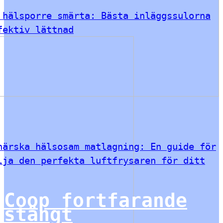
 hälsporre smärta: Bästa inläggssulorna
fektiv lättnad
härska hälsosam matlagning: En guide för
lja den perfekta luftfrysaren för ditt
Coop fortfarande
stängt