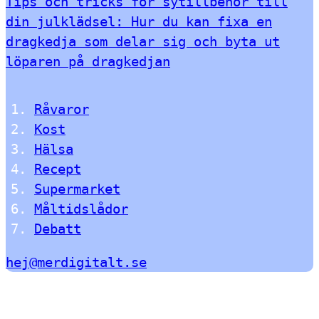
Tips och tricks för sytillbehör till
din julklädsel: Hur du kan fixa en
dragkedja som delar sig och byta ut
löparen på dragkedjan
Råvaror
Kost
Hälsa
Recept
Supermarket
Måltidslådor
Debatt
hej@merdigitalt.se