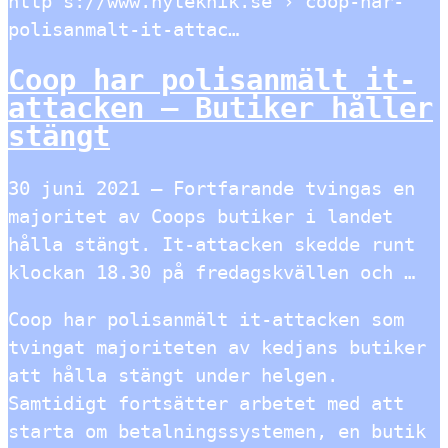
http s://www.nyteknik.se › coop-har-
polisanmalt-it-attac…
Coop har polisanmält it-
attacken – Butiker håller
stängt
30 juni 2021 — Fortfarande tvingas en
majoritet av Coops butiker i landet
hålla stängt. It-attacken skedde runt
klockan 18.30 på fredagskvällen och …
Coop har polisanmält it-attacken som
tvingat majoriteten av kedjans butiker
att hålla stängt under helgen.
Samtidigt fortsätter arbetet med att
starta om betalningssystemen, en butik